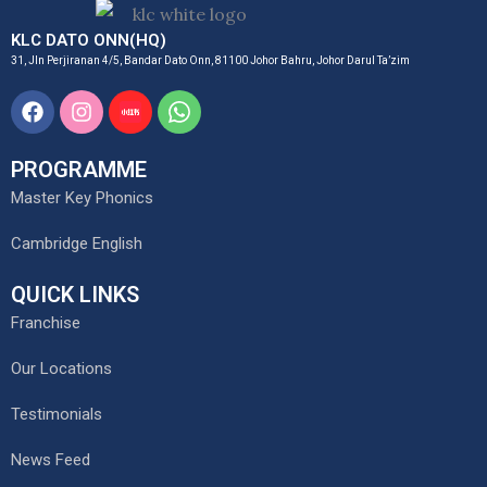
KLC DATO ONN(HQ)
31, Jln Perjiranan 4/5, Bandar Dato Onn, 81100 Johor Bahru, Johor Darul Ta’zim
Facebook
Instagram
Xiaohongshu
Whatsapp
Logo
Svgrepo
Brandlogos.net
Com
PROGRAMME
Master Key Phonics
Cambridge English
QUICK LINKS
Franchise
Our Locations
Testimonials
News Feed