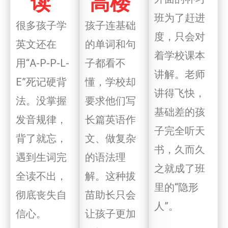
读”
高楼”
班为了赶进
很多孩子学
孩子连基础
度，只会对
英文还在
的单词和句
着学校课本
用“A-P-P-L-
子都看不
讲解。老师
E”死记硬背
懂，学校却
讲得飞快，
法。没掌握
要求他们写
基础差的孩
发音规律，
长篇英语作
子完全听天
背了就忘，
文、做复杂
书，久而久
遇到生词完
的语法理
之就成了班
全读不出，
解。这种拔
里的“隐形
彻底丧失自
苗助长只会
人”。
信心。
让孩子更加