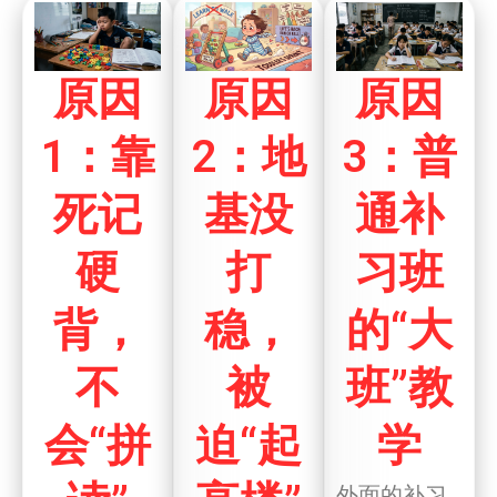
原因
原因
原因
1：靠
2：地
3：普
死记
基没
通补
硬
打
习班
背，
稳，
的“大
不
被
班”教
会“拼
迫“起
学
外面的补习