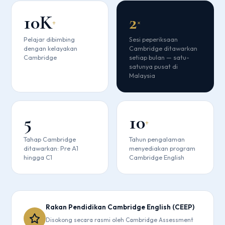
10K
2
+
×
Pelajar dibimbing
Sesi peperiksaan
dengan kelayakan
Cambridge ditawarkan
Cambridge
setiap bulan — satu-
satunya pusat di
Malaysia
5
10
+
Tahap Cambridge
Tahun pengalaman
ditawarkan: Pre A1
menyediakan program
hingga C1
Cambridge English
Rakan Pendidikan Cambridge English (CEEP)
Disokong secara rasmi oleh Cambridge Assessment