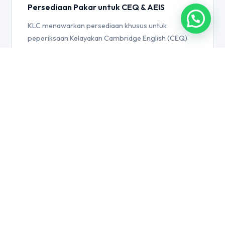
Persediaan Pakar untuk CEQ & AEIS
KLC menawarkan persediaan khusus untuk
peperiksaan Kelayakan Cambridge English (CEQ)
dan AEIS — membantu pelajar mencapai kejayaan
dalam penilaian kritikal ini.
05
Sertai Komuniti Cambridge
Pelajar KLC menjadi sebahagian daripada rangkaian
global — diiktiraf oleh institusi di 130+ negara
termasuk universiti terkemuka di UK, Australia, dan
Singapura.