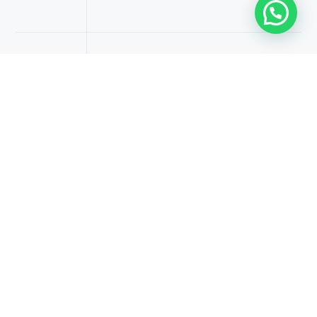
ANUGERAH
2016
100 Usahawan Muda Paling
Berpengaruh 2016
Diiktiraf antara pemimpin perniagaan
muda terkemuka di Malaysia untuk
inovasi dalam sektor pendidikan.
ANUGERAH
2017
Anugerah Perniagaan Teratas
China-ASEAN
Diberi penghormatan di platform
perniagaan China-ASEAN atas prestasi